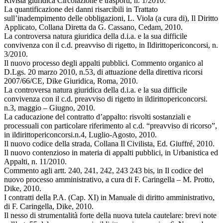
Rivista giuridica Circolazione e trasporti, n. 1/2010.
La quantificazione dei danni risarcibili in Trattato
sull’inadempimento delle obbligazioni, L. Viola (a cura di), Il Diritto
Applicato, Collana Diretta da G. Cassano, Cedam, 2010.
La controversa natura giuridica della d.i.a. e la sua difficile
convivenza con il c.d. preavviso di rigetto, in Ildirittopericoncorsi, n.
3/2010.
Il nuovo processo degli appalti pubblici. Commento organico al
D.Lgs. 20 marzo 2010, n.53, di attuazione della direttiva ricorsi
2007/66/CE, Dike Giuridica, Roma, 2010.
La controversa natura giuridica della d.i.a. e la sua difficile
convivenza con il c.d. preavviso di rigetto in ildirittopericoncorsi.
n.3, maggio – Giugno, 2010.
La caducazione del contratto d’appalto: risvolti sostanziali e
processuali con particolare riferimento al c.d. “preavviso di ricorso”,
in ildirittopericoncorsi.n.4, Luglio-Agosto, 2010.
Il nuovo codice della strada, Collana Il Civilista, Ed. Giuffré, 2010.
Il nuovo contenzioso in materia di appalti pubblici, in Urbanistica ed
Appalti, n. 11/2010.
Commento agli artt. 240, 241, 242, 243 243 bis, in Il codice del
nuovo processo amministrativo, a cura di F. Caringella – M. Protto,
Dike, 2010.
I contratti della P.A. (Cap. XI) in Manuale di diritto amministrativo,
di F. Caringella, Dike, 2010.
Il nesso di strumentalità forte della nuova tutela cautelare: brevi note