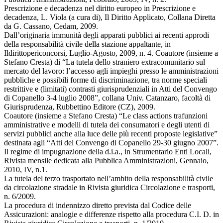
Prescrizione e decadenza nel diritto europeo in Prescrizione e
decadenza, L. Viola (a cura di), Il Diritto Applicato, Collana Diretta
da G. Cassano, Cedam, 2009.
Dall’originaria immunità degli apparati pubblici ai recenti approdi
della responsabilità civile della stazione appaltante, in
Ildirittopericoncorsi, Luglio-Agosto, 2009, n. 4. Coautore (insieme a
Stefano Cresta) di “La tutela dello straniero extracomunitario sul
mercato del lavoro: l’accesso agli impieghi presso le amministrazioni
pubbliche e possibili forme di discriminazione, tra norme speciali
restrittive e (limitati) contrasti giurisprudenziali in Atti del Convengo
di Copanello 3-4 luglio 2008”, collana Univ. Catanzaro, facoltà di
Giurisprudenza, Rubbettino Editore (CZ), 2009.
Coautore (insieme a Stefano Cresta) “Le class actions trafunzioni
amministrative e modelli di tutela dei consumatori e degli utenti di
servizi pubblici anche alla luce delle più recenti proposte legislative”
destinata agli “Atti del Convengo di Copanello 29-30 giugno 2007”.
Il regime di impugnazione della d.i.a., in Strumentario Enti Locali,
Rivista mensile dedicata alla Pubblica Amministrazioni, Gennaio,
2010, IV, n.1.
La tutela del terzo trasportato nell’ambito della responsabilità civile
da circolazione stradale in Rivista giuridica Circolazione e trasporti,
n. 6/2009.
La procedura di indennizzo diretto prevista dal Codice delle
Assicurazioni: analogie e differenze rispetto alla procedura C.I. D. in