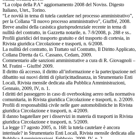
“La colpa della P.A” aggiornamento 2008 del Noviss. Digesto
Italiano, Utet., Torino.
“Le novità in tema di tutela cautelare nel processo amministrativo”,
per la Collana “Il nuovo processo amministrativo”, Giuffré, 2008.
Breve analisi della casistica giurisprudenziale recente in tema di
nullità del contratto, in Gazzetta notarile, n. 7-9/2008, p. 288 e ss..
Profili giuridici del trasporto gratuito e del trasporto di cortesia, in
Rivista giuridica Circolazione e trasporti, n. 6/2008.
La nullità del contratto, in Trattato sul Contratto, Il Diritto Applicato,
Collana Diretta da G. Cassano, Cedam, 2009.
Commentario alle sanzioni amministrative a cura di R. Giovagnoli –
M. Fratini – Giuffré 2009.
Il diritto dà accesso, il diritto all’informazione e la partecipazione nel
dibattito sui nuovi diritti di (pluri)cittadinanza, in Strumentario Enti
Locali, Rivista mensile dedicata alla Pubblica Amministrazioni,
Gennaio, 2009, IV, n. 1.
I diritti del passeggero in caso di overbooking aereo nella normativa
comunitaria, in Rivista giuridica Circolazione e trasporti, n. 2/2009.
Profili di responsabilità civile nelle gare automobilistiche in Rivista
giuridica Circolazione e trasporti, n. 4/2009.
Il danno bagatellare per i disservizi in materia di trasporti in Rivista
giuridica Circolazione e trasporti, n. 5/2009.
La legge 17 agosto 2005, n. 168: la tutela cautelare è ancora
interinale? in Strumentario Enti Locali, Rivista mensile dedicata alla
Pubblica Amministrazioni, Febbraio, 2009, IV, n. 2.