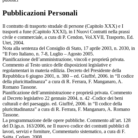
Pubblicazioni Personali
Il contratto di trasporto stradale di persone (Capitolo XXX) e I
trasporti a fune (Capitolo XXXI), in I Nuovi Contratti nella prassi
civile e commerciale, a cura di P. Cendon, Vol.XVII, Trasporto, Ed.
Utet, 2004.
Nota alla sentenza del Consiglio di Stato, 17 aprile 2003, n. 2030, in
“Il Foro Italiano, n. 7-8, Luglio – Agosto 2005.
Pianificazione dell’amministrazione, vincoli e proprietà privata.
Commento al Testo unico delle disposizioni legislative e
regolamentari in materia edilizia. Decreto del Presidente della
Repubblica 6 giugno 2001, n. 380 – ed. Giuffré, 2006. in “Il codice
della pluricittadinanza” a cura di R. Ferrara, F. Manganaro, A.
Romano Tassone.
Pianificazione dell’amministrazione e proprietà privata. Commento
al Decreto legislativo 22 gennaio 2004, n. 42 -Codice dei beni
culturali e del paesaggio. ed. Giuffré, 2006. in “Il codice della
pluricittadinanza” a cura di R. Ferrara, F. Manganaro, A. Romano
Tassone.
La programmazione delle opere pubbliche. Commento all’art. 128
del D.lgs.n. 163/2006, ne Il nuovo codice dei contratti pubblici di
lavori, servizi e forniture, Commentario sistematico, a cura di F.
Saitta, Cedam, 2008.