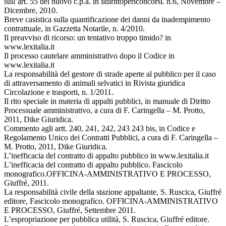
sull’art. 55 del nuovo c.p.a. in ildirittopericoncorsi. n.6, Novembre –
Dicembre, 2010.
Breve casistica sulla quantificazione dei danni da inadempimento
contrattuale, in Gazzetta Notarile, n. 4/2010.
Il preavviso di ricorso: un tentativo troppo timido? in
www.lexitalia.it
Il processo cautelare amministrativo dopo il Codice in
www.lexitalia.it
La responsabilità del gestore di strade aperte al pubblico per il caso
di attraversamento di animali selvatici in Rivista giuridica
Circolazione e trasporti, n. 1/2011.
Il rito speciale in materia di appalti pubblici, in manuale di Diritto
Processuale amministrativo, a cura di F. Caringella – M. Protto,
2011, Dike Giuridica.
Commento agli artt. 240, 241, 242, 243 243 bis, in Codice e
Regolamento Unico dei Contratti Pubblici, a cura di F. Caringella –
M. Protto, 2011, Dike Giuridica.
L’inefficacia del contratto di appalto pubblico in www.lexitalia.it
L’inefficacia del contratto di appalto pubblico. Fascicolo
monografico.OFFICINA-AMMINISTRATIVO E PROCESSO,
Giuffré, 2011.
La responsabilità civile della stazione appaltante, S. Ruscica, Giuffré
editore, Fascicolo monografico. OFFICINA-AMMINISTRATIVO
E PROCESSO, Giuffré, Settembre 2011.
L’espropriazione per pubblica utilità, S. Ruscica, Giuffré editore.